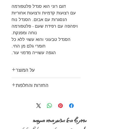
דגם רוני הוא סנדל פלטפורמה
עם רצועות קדמיות ורצועות אחוריות
הנסגרות עם אבזם. הסנדל נוח
ויפהפה עם רפידת שעם - פלטפורמה
נוחה ומפנקת.
הסנדל טבעוני והוא עשוי ללא כל
חומרי גלם מן החי.
הגפה עשוייה מדמוי עור.
על המוצר
סנדל מדגם רוני כולל רפידת שעם
החזרות והחלפות
נוחה כאשר בשכבה העליונה ישנו
חומר דמוי עור ובד.
רוכש אשר יחזיר מוצר בתוך
הסוליה עשויה מ-EVA.
חודש מיום רכישתו כשהוא שלם,
הגפה עשויה מדמוי עור ובד.
נקי, לא נעשה בו כל שימוש ולא
רצועה אחורית כוללת אבזם
נגרם לו כל נזק יקבל זיכוי.
מדידת כף הרגל ומציאת המידה המתאימה
המאפשר התאמת הרצועה לפי
החזרה לצורך ביטול עסקה או