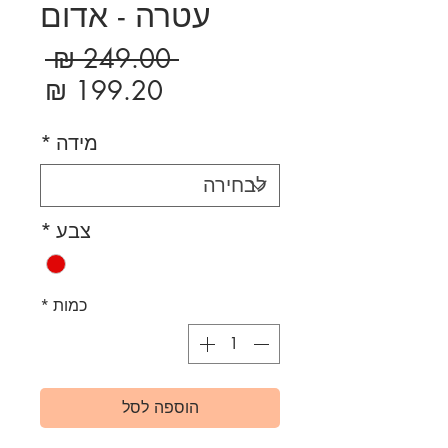
עטרה - אדום
מחיר
 ‏249.00 ‏₪ 
רגיל
מחיר
מבצ
מידה
*
צבע
*
כמות
*
הוספה לסל