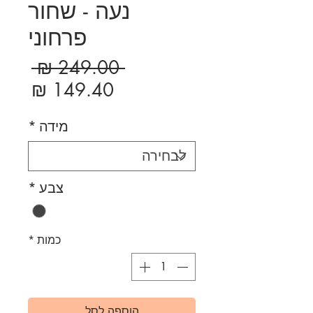
נעה - שחור
פרחוני
מחיר
 ‏249.00 ‏₪ 
רגיל
מחיר
מבצ
מידה
*
צבע
*
כמות
*
הוספה לסל