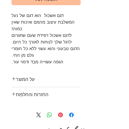
דגם אשכול הוא דגם של נעל
המשלבת עיצוב מהמם ואיכות שאין
כמוה!
לדגם אשכול רפידת שעם שתגרום
לרגל שלך לנוחות לאורך כל היום.
הדגם טבעוני והוא עשוי ללא כל חומרי
גלם מן החי.
הגפה עשוייה מבד ודמוי עור.
על המוצר
נעל מדגם אשכול כוללת רפידת
החזרות והחלפות
שעם נוחה כאשר בשכבה העליונה
ישנו חומר דמוי עור.
רוכש אשר יחזיר מוצר בתוך
הסוליה עשויה מחומר פולימרי.
חודש מיום רכישתו כשהוא שלם,
הגפה עשויה מדמוי עור ובד.
נקי, לא נעשה בו כל שימוש ולא
מומלץ לא לחשוף את הנעל
נגרם לו כל נזק יקבל זיכוי.