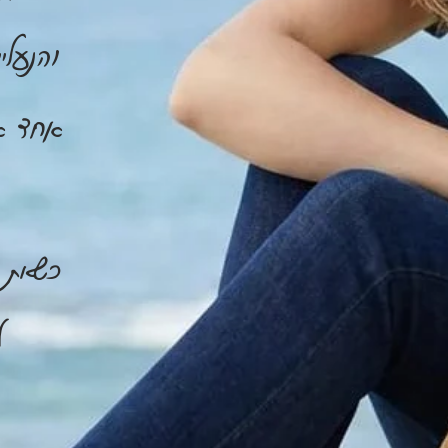
והנעלי
אחד א
כשאת 
ל