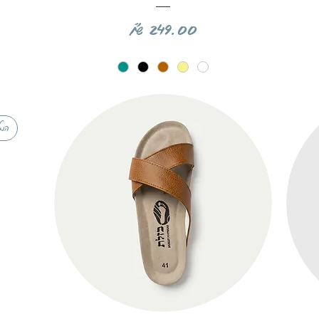
מחיר
המל