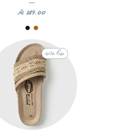
מחיר
כפכף אצבע